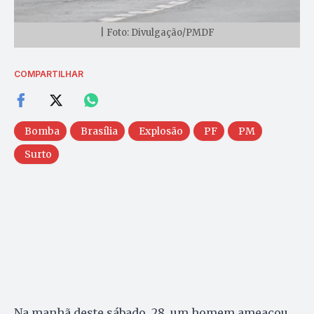
| Foto: Divulgação/PMDF
COMPARTILHAR
Bomba
Brasília
Explosão
PF
PM
Surto
Na manhã deste sábado, 28, um homem ameaçou