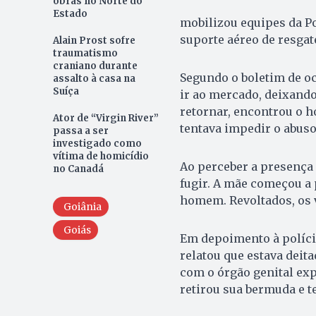
obras no Norte do
Estado
mobilizou equipes da Po
suporte aéreo de resgat
Alain Prost sofre
traumatismo
craniano durante
Segundo o boletim de oc
assalto à casa na
Suíça
ir ao mercado, deixand
retornar, encontrou o 
Ator de “Virgin River”
tentava impedir o abuso
passa a ser
investigado como
vítima de homicídio
Ao perceber a presença 
no Canadá
fugir. A mãe começou a
homem. Revoltados, os 
Goiânia
Goiás
Em depoimento à polícia
relatou que estava deit
com o órgão genital exp
retirou sua bermuda e t