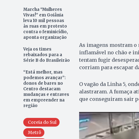
Marcha “Mulheres
Vivas!” em Goiânia
leva 10 mil pessoas
às ruas em protesto
contra o feminicídio,
aponta organização
As imagens mostram o 
Veja os times
inflamável no chão e in
rebaixados para a
tentam fugir desespera
Série B do Brasileirão
corriam para escapar d
“Está melhor, mas
podemos avançar”:
donos de bares no
O vagão da Linha 5, ond
Centro destacam
alastraram. A fumaça at
mudanças e entraves
que conseguiram sair pe
em empreender na
região
Coreia do Sul
Metrô