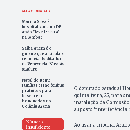
RELACIONADAS
Marina Silva é
hospitalizada no DF
após "leve fratura"
na lombar
Saiba quem é o
goiano que articula a
renúncia do ditador
da Venezuela, Nicolás
Maduro
Natal do Bem:
famílias terão ônibus
O deputado estadual Hen
gratuitos para
quinta-feira, 25, para 
buscarem
brinquedos no
instalação da Comissão 
Goiânia Arena
suposta “interferência po
Número
Ao usar a tribuna, Aran
insuficiente