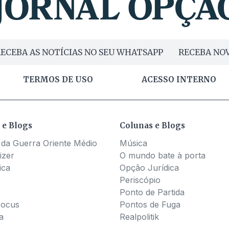
ECEBA AS NOTÍCIAS NO SEU WHATSAPP
RECEBA NOV
TERMOS DE USO
ACESSO INTERNO
 e Blogs
Colunas e Blogs
 da Guerra Oriente Médio
Música
izer
O mundo bate à porta
ica
Opção Jurídica
Periscópio
Ponto de Partida
Pocus
Pontos de Fuga
a
Realpolitik