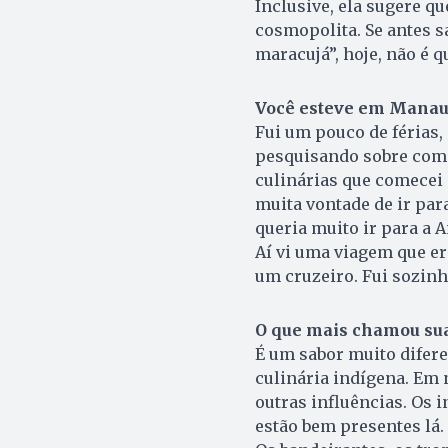
Inclusive, ela sugere q
cosmopolita. Se antes 
maracujá”, hoje, não é q
Você esteve em Manaus
Fui um pouco de férias,
pesquisando sobre comid
culinárias que comecei 
muita vontade de ir par
queria muito ir para a 
Aí vi uma viagem que er
um cruzeiro. Fui sozinha
O que mais chamou sua
É um sabor muito difere
culinária indígena. Em n
outras influências. Os i
estão bem presentes lá.