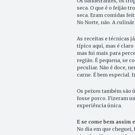
Os bandeirantes, os tro
seca. O que é o feijão t
seca. Eram comidas feit
No Norte, não. A culiná
As receitas e técnicas 
típico aqui, mas é claro
mas fui mais para perce
região. É pequena, se c
peculiar. Não é doce, n
carne. É bem especial. I
Os peixes também são ú
fosse porco. Fizeram u
experiência única.
E se come bem assim e
No dia em que cheguei,