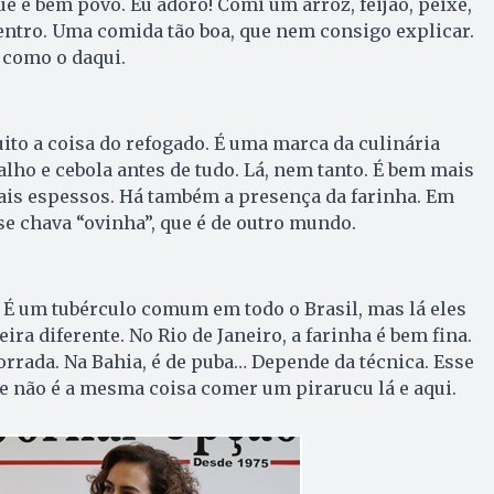
 é bem povo. Eu adoro! Comi um arroz, feijão, peixe,
oentro. Uma comida tão boa, que nem consigo explicar.
é como o daqui.
ito a coisa do refogado. É uma marca da culinária
alho e cebola antes de tudo. Lá, nem tanto. É bem mais
ais espessos. Há também a presença da farinha. Em
e chava “ovinha”, que é de outro mundo.
 É um tubérculo comum em todo o Brasil, mas lá eles
ra diferente. No Rio de Janeiro, a farinha é bem fina.
torrada. Na Bahia, é de puba… Depende da técnica. Esse
que não é a mesma coisa comer um pirarucu lá e aqui.