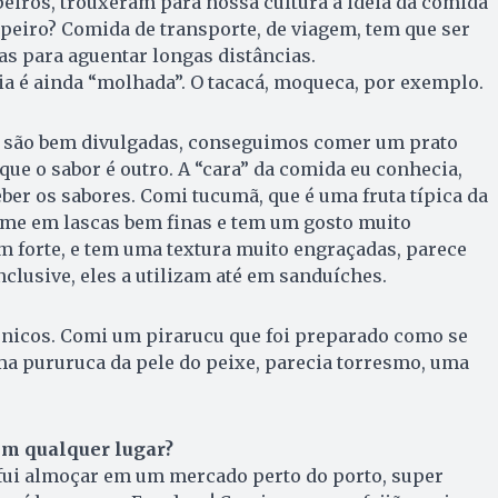
peiros, trouxeram para nossa cultura a ideia da comida
ropeiro? Comida de transporte, de viagem, tem que ser
as para aguentar longas distâncias.
ria é ainda “molhada”. O tacacá, moqueca, por exemplo.
já são bem divulgadas, conseguimos comer um prato
 que o sabor é outro. A “cara” da comida eu conhecia,
ber os sabores. Comi tucumã, que é uma fruta típica da
ome em lascas bem finas e tem um gosto muito
em forte, e tem uma textura muito engraçadas, parece
nclusive, eles a utilizam até em sanduíches.
nicos. Comi um pirarucu que foi preparado como se
ma pururuca da pele do peixe, parecia torresmo, uma
m qualquer lugar?
 fui almoçar em um mercado perto do porto, super