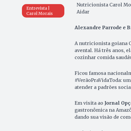
Nutricionista Carol Mo
Entrevista |
Aidar
Carol Morais
Alexandre Parrode e B
A nutricionista goiana C
avental. Há três anos, e
cozinhar comida saudável
Ficou famosa nacionalm
#VerãoPraVidaToda: uma
atender a padrões socia
Em visita ao
Jornal Opç
gastronômica na Amazôni
dando sua visão de como