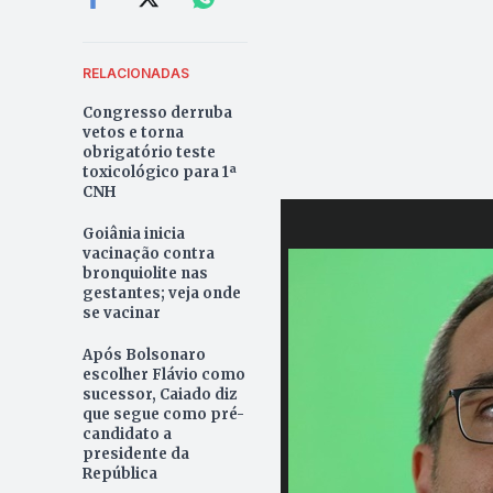
RELACIONADAS
Congresso derruba
vetos e torna
obrigatório teste
toxicológico para 1ª
CNH
Goiânia inicia
vacinação contra
bronquiolite nas
gestantes; veja onde
se vacinar
Após Bolsonaro
escolher Flávio como
sucessor, Caiado diz
que segue como pré-
candidato a
presidente da
República