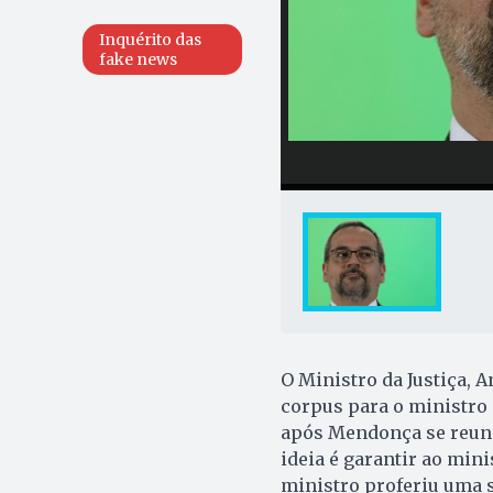
Inquérito das
fake news
O Ministro da Justiça,
corpus para o ministro
após Mendonça se reunir
ideia é garantir ao mini
ministro proferiu uma s