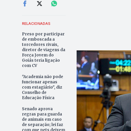
RELACIONADAS
Preso por participar
de emboscada a
torcedores rivais,
diretor de viagens da
Força Jovem do
Goiás teria ligação
com CV
"Academia não pode
funcionar apenas
com estagiário", diz
Conselho de
Educação Física
Senado aprova
regras para guarda
de animais em caso
de separação; lei faz
com que pets deixem