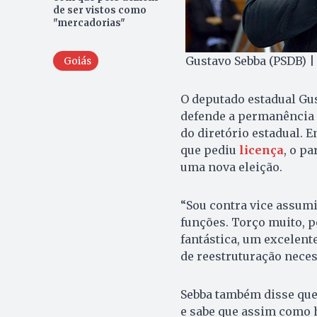
de ser vistos como
"mercadorias"
Gustavo Sebba (PSDB) |
Goiás
O deputado estadual Gu
defende a permanência d
do diretório estadual. E
que pediu
licença
, o pa
uma nova eleição.
“Sou contra vice assumi
funções. Torço muito, p
fantástica, um excelent
de reestruturação neces
Sebba também disse que
e sabe que assim como 