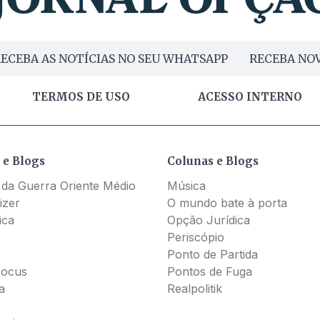
ECEBA AS NOTÍCIAS NO SEU WHATSAPP
RECEBA NOV
TERMOS DE USO
ACESSO INTERNO
 e Blogs
Colunas e Blogs
 da Guerra Oriente Médio
Música
izer
O mundo bate à porta
ica
Opção Jurídica
Periscópio
Ponto de Partida
Pocus
Pontos de Fuga
a
Realpolitik