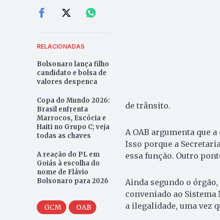
RELACIONADAS
Bolsonaro lança filho
candidato e bolsa de
valores despenca
Copa do Mundo 2026:
de trânsito.
Brasil enfrenta
Marrocos, Escócia e
Haiti no Grupo C; veja
A OAB argumenta que a d
todas as chaves
Isso porque a Secretari
A reação do PL em
essa função. Outro ponto
Goiás à escolha do
nome de Flávio
Bolsonaro para 2026
Ainda segundo o órgão, 
conveniado ao Sistema N
a ilegalidade, uma vez q
GCM
OAB