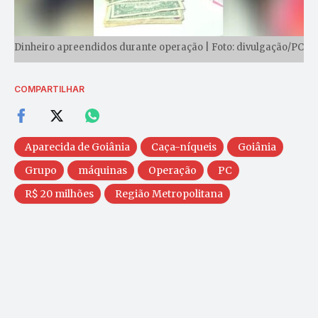
Dinheiro apreendidos durante operação | Foto: divulgação/PC
COMPARTILHAR
Aparecida de Goiânia
Caça-níqueis
Goiânia
Grupo
máquinas
Operação
PC
R$ 20 milhões
Região Metropolitana