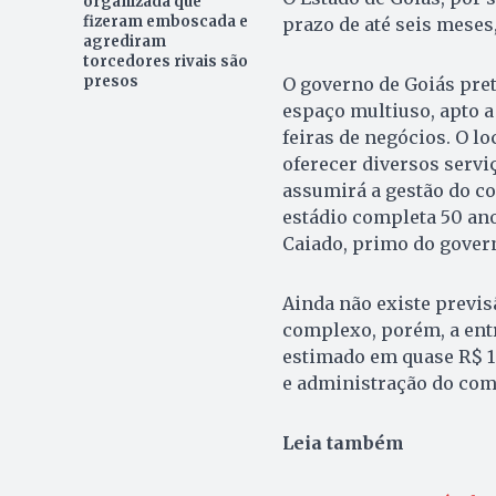
organizada que
fizeram emboscada e
prazo de até seis meses,
agrediram
torcedores rivais são
presos
O governo de Goiás pre
espaço multiuso, apto a 
feiras de negócios. O l
oferecer diversos serv
assumirá a gestão do c
estádio completa 50 ano
Caiado, primo do gover
Ainda não existe previs
complexo, porém, a entr
estimado em quase R$ 1 
e administração do com
Leia também