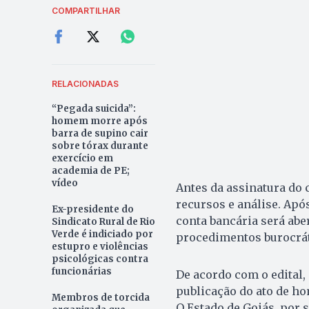
COMPARTILHAR
RELACIONADAS
“Pegada suicida”:
homem morre após
barra de supino cair
sobre tórax durante
exercício em
academia de PE;
vídeo
Antes da assinatura do c
recursos e análise. Ap
Ex-presidente do
conta bancária será abe
Sindicato Rural de Rio
Verde é indiciado por
procedimentos burocrát
estupro e violências
psicológicas contra
funcionárias
De acordo com o edital, 
publicação do ato de ho
Membros de torcida
O Estado de Goiás, por 