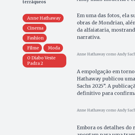
terráqueos
Em uma das fotos, ela 
Anne Hathaway
obras de Mondrian, alé
Cinema
da alfaiataria, mostran
narrativa.
Fashion
Filme
Moda
Anne Hathaway como Andy Sachs
O Diabo Veste
Padra 2
A empolgação em torno 
Hathaway publicou uma 
Sachs 2025”. A publicaç
definitivo para confirm
Anne Hathaway como Andy Sachs
Embora os detalhes do 
apontam para uma trama 