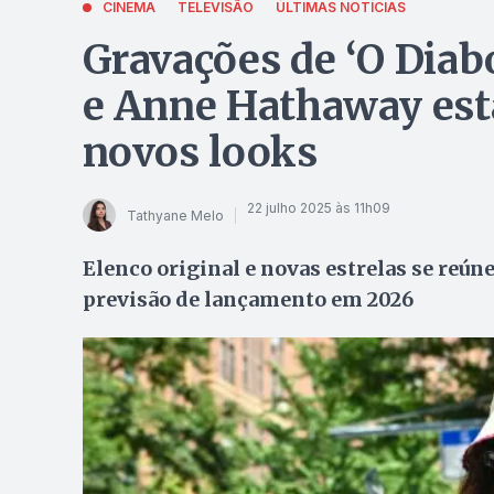
CINEMA
TELEVISÃO
ÚLTIMAS NOTÍCIAS
Gravações de ‘O Diab
e Anne Hathaway está
novos looks
22 julho 2025 às 11h09
Tathyane Melo
Elenco original e novas estrelas se reú
previsão de lançamento em 2026