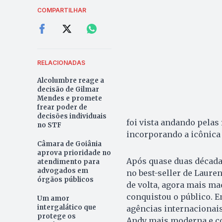
COMPARTILHAR
RELACIONADAS
Alcolumbre reage a
decisão de Gilmar
Mendes e promete
frear poder de
decisões individuais
foi vista andando pelas 
no STF
incorporando a icônic
Câmara de Goiânia
aprova prioridade no
Após quase duas década
atendimento para
advogados em
no best-seller de Laure
órgãos públicos
de volta, agora mais ma
conquistou o público. E
Um amor
intergalático que
agências internacionai
protege os
Andy mais moderna e co