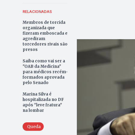
RELACIONADAS
Membros de torcida
organizada que
fizeram emboscada e
agrediram
torcedores rivais são
presos
Saiba como vai ser a
"OAB da Medicina"
para médicos recém-
formados aprovada
pelo Senado
Marina Silva é
hospitalizada no DF
após "leve fratura"
na lombar
Queda