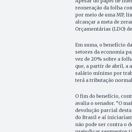
Apesar do papel de lide
reoneração da folha com
por meio de uma MP, li
alcançar a meta de zerar
Orçamentárias (LDO) de
Em suma, o benefício da
setores da economia pag
vez de 20% sobre a folh
que, a partir de abril,
salário mínimo por trab
terá a tributação normal
O fim do benefício, con
avalia o senador. “O ma
devolução parcial desta
do Brasil e aí iniciarí
não pode ser contra o dé
prejudicar segmentos t