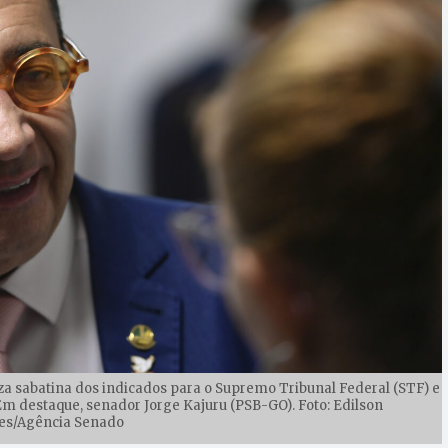
liza sabatina dos indicados para o Supremo Tribunal Federal (STF) e
Em destaque, senador Jorge Kajuru (PSB-GO). Foto: Edilson
es/Agência Senado