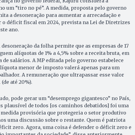
rança no governo federal, Kajuru considera a
o um “tiro no pé”. A medida, proposta pelo governo
mita a desoneração para aumentar a arrecadação e
 o déficit fiscal em 2024, prevista na Lei de Diretrizes
ste ano.
 desoneração da folha permite que as empresas de 17
uem alíquotas de 1% a 4,5% sobre a receita bruta, em
a de salários. A MP editada pelo governo estabelece
 a alíquota menor de imposto valerá apenas para um
alhador. A remuneração que ultrapassar esse valor
 (de até 20%).
tudo, pode gerar um “desemprego gigantesco” no País,
is plausível de todos [os caminhos debatidos] foi uma
 medida provisória que protegeria o setor produtivo
amos uma discussão sobre o restante. Quem é patriota
ficit zero. Agora, uma coisa é defender o déficit zero e
ão importantes da sociedade”, disse anteriormente