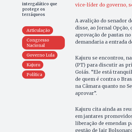
intergalático que
vice-líder do governo, 
protege os
terráqueos
A avalição do senador de
disse, ao Jornal Opção, 
Articulação
aprovação de pautas no 
Congresso
demandaria a entrada de
Nacional
Governo Lula
Kajuru se encontrou, n
(PT) para discutir as pr
Kajuru
Goiás. “Ele está tranqui
Política
de quem é contra o Bras
na Câmara quanto no Se
aprovar”.
Kajuru cita ainda as re
em jantares promovidos
liberação de emendas p
gestão de Jair Bolsonar