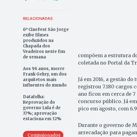
RELACIONADAS
6º CineFest São Jorge
exibe filmes
produzidos na
Chapada dos
Veadeiros neste fim
compõem a estrutura do
de semana
coletada no Portal da T
Aos 96 anos, morre
Frank Gehry, um dos
Já em 2016, a gestão do 
arquitetos mais
influentes do mundo
registrou 7.180 cargos
ano ficou em cerca de 7
Datafolha:
concurso público. Já em 
Reprovação do
governo Lula é de
pico em agosto, com 6.
37%; aprovação
estaciona em 32%
Durante o governo de M
arrecadação para pagame
Comissionados