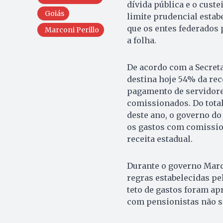
dívida pública e o custe
Goiás
limite prudencial estab
que os entes federados
Marconi Perillo
a folha.
De acordo com a Secreta
destina hoje 54% da rece
pagamento de servidores
comissionados. Do tota
deste ano, o governo do
os gastos com comissio
receita estadual.
Durante o governo Marc
regras estabelecidas pe
teto de gastos foram ap
com pensionistas não 