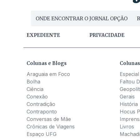
ONDE ENCONTRAR O JORNAL OPÇÃO
R
EXPEDIENTE
PRIVACIDADE
Colunas e Blogs
Colunas
Araguaia em Foco
Especial
Bolha
Faltou D
Ciência
Geopolít
Conexão
Gerais
Contradição
História
Contraponto
Hocus 
Conversas de Mãe
Imprens
Crônicas de Viagens
Livros
Espaço UFG
Machadia