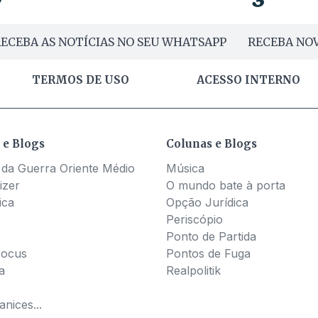
ECEBA AS NOTÍCIAS NO SEU WHATSAPP
RECEBA NOV
TERMOS DE USO
ACESSO INTERNO
 e Blogs
Colunas e Blogs
 da Guerra Oriente Médio
Música
izer
O mundo bate à porta
ica
Opção Jurídica
Periscópio
Ponto de Partida
Pocus
Pontos de Fuga
a
Realpolitik
nices...