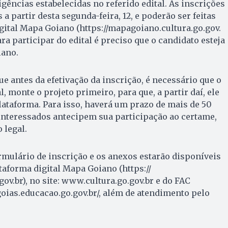
ências estabelecidas no referido edital. As inscrições
 a partir desta segunda-feira, 12, e poderão ser feitas
gital Mapa Goiano (https://mapagoiano.cultura.go.gov.
Para participar do edital é preciso que o candidato esteja
iano.
ue antes da efetivação da inscrição, é necessário que o
l, monte o projeto primeiro, para que, a partir daí, ele
lataforma. Para isso, haverá um prazo de mais de 50
 interessados antecipem sua participação ao certame,
 legal.
ormulário de inscrição e os anexos estarão disponíveis
taforma digital Mapa Goiano (https://
ov.br), no site: www.cultura.go.gov.br e do FAC
lgoias.educacao.go.gov.br/, além de atendimento pelo