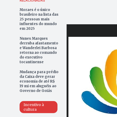
RELACIONADAS
Moraes é o único
brasileiro na lista das
25 pessoas mais
influentes do mundo
em 2025
Nunes Marques
derruba afastamento
e Wanderlei Barbosa
retorna ao comando
do executivo
tocantinense
Mudança para prédio
da Caixa deve gerar
economia de até R$
19 mi em aluguéis ao
Governo de Goiás
Incentivo à
cultura