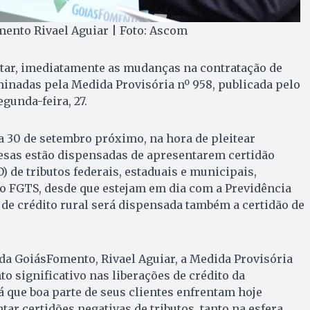
mento Rivael Aguiar | Foto: Ascom
tar, imediatamente as mudanças na contratação de
minadas pela Medida Provisória nº 958, publicada pelo
gunda-feira, 27.
ia 30 de setembro próximo, na hora de pleitear
sas estão dispensadas de apresentarem certidão
) de tributos federais, estaduais e municipais,
e do FGTS, desde que estejam em dia com a Previdência
r de crédito rural será dispensada também a certidão de
da GoiásFomento, Rivael Aguiar, a Medida Provisória
o significativo nas liberações de crédito da
Já que boa parte de seus clientes enfrentam hoje
ar certidões negativas de tributos, tanto na esfera