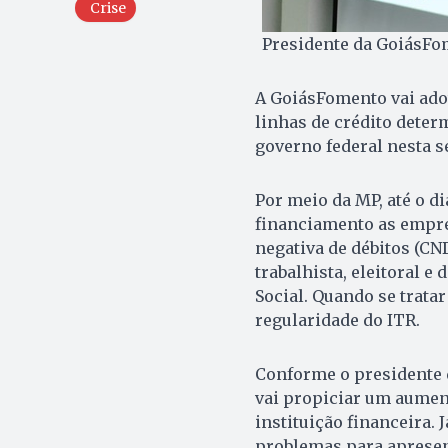
Crise
Presidente da GoiásFo
A GoiásFomento vai ado
linhas de crédito deter
governo federal nesta se
Por meio da MP, até o d
financiamento as empre
negativa de débitos (CND
trabalhista, eleitoral 
Social. Quando se trata
regularidade do ITR.
Conforme o presidente 
vai propiciar um aument
instituição financeira. 
problemas para apresent