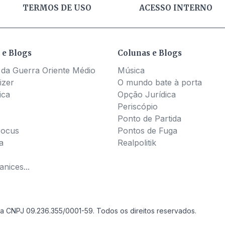
TERMOS DE USO
ACESSO INTERNO
 e Blogs
Colunas e Blogs
 da Guerra Oriente Médio
Música
izer
O mundo bate à porta
ica
Opção Jurídica
Periscópio
Ponto de Partida
Pocus
Pontos de Fuga
a
Realpolitik
nices...
a CNPJ 09.236.355/0001-59. Todos os direitos reservados.