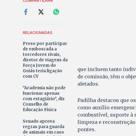
COMPARTILHAR
RELACIONADAS
Preso por participar
de emboscada a
torcedores rivais,
diretor de viagens da
Força Jovem do
que incluem tanto indiv
Goiás teria ligação
de comissão, têm o obje
com CV
afetados.
"Academia não pode
funcionar apenas
com estagiário", diz
Padilha destacou que os
Conselho de
como auxílio emergencia
Educação Física
combustível, suporte à 
Senado aprova
limpeza e reconstrução 
regras para guarda
pontes.
de animais em caso