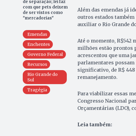
de separação; lei faz
com que pets deixem
Além das emendas já ide
de ser vistos como
outros estados também 
"mercadorias"
auxiliar o Rio Grande do
Emendas
Até o momento, R$542 m
Enchentes
milhões estão prontos p
Governo Federal
acrescentou que uma jan
parlamentares possam 
Recursos
significativo, de R$ 44
Rio Grande do
remanejamento.
Sul
Tragégia
Para viabilizar essas m
Congresso Nacional par
Orçamentárias (LDO), com
Leia também: