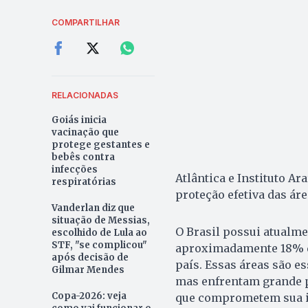
COMPARTILHAR
RELACIONADAS
Goiás inicia
vacinação que
protege gestantes e
bebês contra
infecções
Atlântica e Instituto Ar
respiratórias
proteção efetiva das ár
Vanderlan diz que
situação de Messias,
O Brasil possui atualm
escolhido de Lula ao
STF, "se complicou"
aproximadamente 18% do
após decisão de
país. Essas áreas são e
Gilmar Mendes
mas enfrentam grande p
Copa-2026: veja
que comprometem sua i