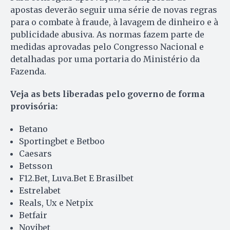
apostas deverão seguir uma série de novas regras
para o combate à fraude, à lavagem de dinheiro e à
publicidade abusiva. As normas fazem parte de
medidas aprovadas pelo Congresso Nacional e
detalhadas por uma portaria do Ministério da
Fazenda.
Veja as bets liberadas pelo governo de forma
provisória:
Betano
Sportingbet e Betboo
Caesars
Betsson
F12.Bet, Luva.Bet E Brasilbet
Estrelabet
Reals, Ux e Netpix
Betfair
Novibet