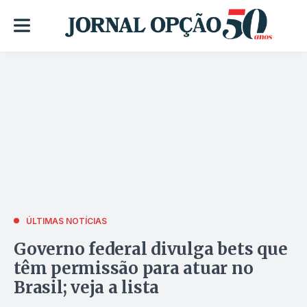
ÚLTIMAS NOTÍCIAS
Governo federal divulga bets que
têm permissão para atuar no
Brasil; veja a lista