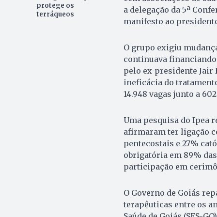
protege os
a delegação da 5ª Confe
terráqueos
manifesto ao presidente 
O grupo exigiu mudanças
continuava financiando
pelo ex-presidente Jair 
ineficácia do tratamento
14.948 vagas junto a 602
Uma pesquisa do Ipea r
afirmaram ter ligação 
pentecostais e 27% catól
obrigatória em 89% das
participação em cerimô
O Governo de Goiás rep
terapêuticas entre os an
Saúde de Goiás (SES-GO