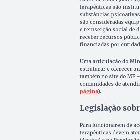
terapêuticas são instit
substâncias psicoativas
são consideradas equip
e reinserção social de 
receber recursos públic
financiadas por entidad
Uma articulação do Mini
estruturar e oferecer u
também no site do MP —
comunidades de atendim
página
).
Legislação sob
Para funcionarem de ac
terapêuticas devem aten
(Anvisa) e na Resolução