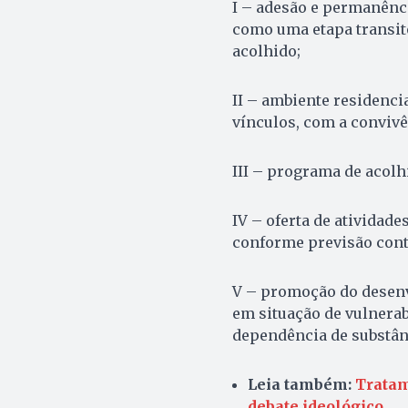
I – adesão e permanênci
como uma etapa transitó
acolhido;
II – ambiente residencia
vínculos, com a convivê
III – programa de acol
IV – oferta de atividad
conforme previsão conti
V – promoção do desenv
em situação de vulnera
dependência de substân
Leia também:
Tratam
debate ideológico