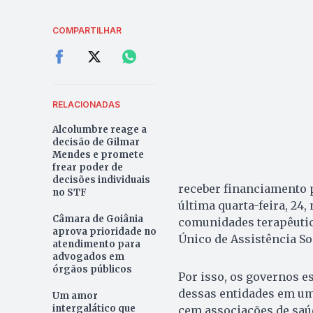
COMPARTILHAR
RELACIONADAS
Alcolumbre reage a
decisão de Gilmar
Mendes e promete
frear poder de
decisões individuais
receber financiamento p
no STF
última quarta-feira, 24,
Câmara de Goiânia
comunidades terapêutic
aprova prioridade no
Único de Assistência Soc
atendimento para
advogados em
órgãos públicos
Por isso, os governos e
dessas entidades em um
Um amor
intergalático que
cem associações de saú