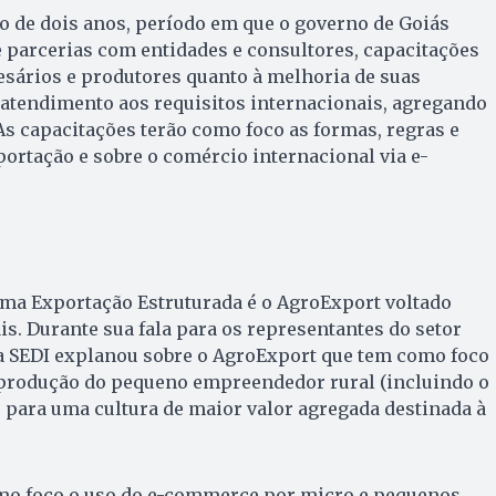
o de dois anos, período em que o governo de Goiás
 parcerias com entidades e consultores, capacitações
esários e produtores quanto à melhoria de suas
atendimento aos requisitos internacionais, agregando
 As capacitações terão como foco as formas, regras e
rtação e sobre o comércio internacional via e-
ma Exportação Estruturada é o AgroExport voltado
is. Durante sua fala para os representantes do setor
da SEDI explanou sobre o AgroExport que tem como foco
produção do pequeno empreendedor rural (incluindo o
) para uma cultura de maior valor agregada destinada à
mo foco o uso do e-commerce por micro e pequenos