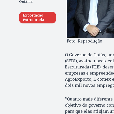
Goiânia
Exportação
Estruturada
Foto: Reprodução
O Governo de Goiás, po
(SEDI), assinou protoco
Estruturada (PEE), dese
empresas e empreended
AgroExporto, E-comex e 
dois mil novos emprego
“Quanto mais diferente 
objetivo do governo co
para que elas atinjam u