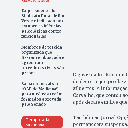
RELACIONADAS
Ex-presidente do
Sindicato Rural de Rio
Verde é indiciado por
estupro e violências
psicológicas contra
funcionárias
Membros de torcida
organizada que
fizeram emboscada e
agrediram
torcedores rivais são
presos
O governador Ronaldo 
do decreto que proíbe a
Saiba como vai ser a
afluentes. A informação
"OAB da Medicina"
para médicos recém-
Carvalho, que contou a
formados aprovada
após debate em live que 
pelo Senado
Também ao
Jornal Opç
Temporada
permanecerá suspensa.
suspensa