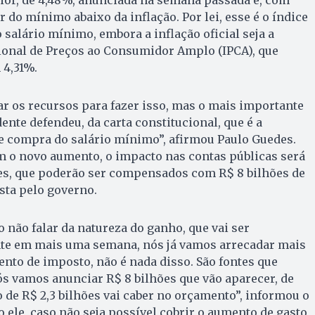
r do mínimo abaixo da inflação. Por lei, esse é o índice
 salário mínimo, embora a inflação oficial seja a
ional de Preços ao Consumidor Amplo (IPCA), que
 4,31%.
r os recursos para fazer isso, mas o mais importante
dente defendeu, da carta constitucional, que é a
e compra do salário mínimo”, afirmou Paulo Guedes.
m o novo aumento, o impacto nas contas públicas será
ões, que poderão ser compensados com R$ 8 bilhões de
sta pelo governo.
o não falar da natureza do ganho, que vai ser
te em mais uma semana, nós já vamos arrecadar mais
ento de imposto, não é nada disso. São fontes que
s vamos anunciar R$ 8 bilhões que vão aparecer, de
de R$ 2,3 bilhões vai caber no orçamento”, informou o
 ele, caso não seja possível cobrir o aumento de gasto