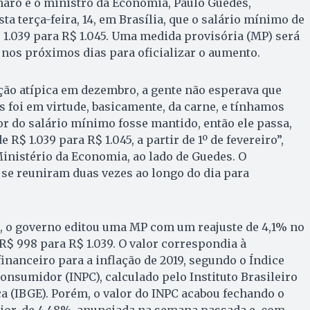
naro e o ministro da Economia, Paulo Guedes,
a terça-feira, 14, em Brasília, que o salário mínimo de
 1.039 para R$ 1.045. Uma medida provisória (MP) será
 nos próximos dias para oficializar o aumento.
ção atípica em dezembro, a gente não esperava que
s foi em virtude, basicamente, da carne, e tínhamos
or do salário mínimo fosse mantido, então ele passa,
 R$ 1.039 para R$ 1.045, a partir de 1º de fevereiro”,
inistério da Economia, ao lado de Guedes. O
 se reuniram duas vezes ao longo do dia para
o, o governo editou uma MP com um reajuste de 4,1% no
$ 998 para R$ 1.039. O valor correspondia à
inanceiro para a inflação de 2019, segundo o Índice
onsumidor (INPC), calculado pelo Instituto Brasileiro
ca (IBGE). Porém, o valor do INPC acabou fechando o
ior, de 4,48%, anunciada na semana passada e, com