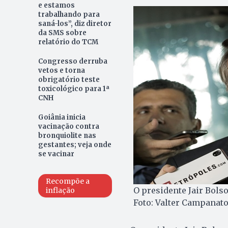
e estamos
trabalhando para
saná-los”, diz diretor
da SMS sobre
relatório do TCM
Congresso derruba
vetos e torna
obrigatório teste
toxicológico para 1ª
CNH
Goiânia inicia
vacinação contra
bronquiolite nas
gestantes; veja onde
se vacinar
Recompõe a
O presidente Jair Bols
inflação
Foto: Valter Campanato