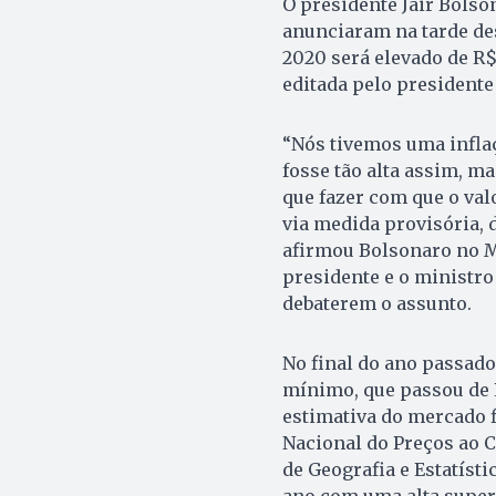
O presidente Jair Bolso
anunciaram na tarde dest
2020 será elevado de R$
editada pelo presidente
“Nós tivemos uma infla
fosse tão alta assim, ma
que fazer com que o val
via medida provisória, de
afirmou Bolsonaro no M
presidente e o ministro
debaterem o assunto.
No final do ano passad
mínimo, que passou de R
estimativa do mercado f
Nacional do Preços ao C
de Geografia e Estatísti
ano com uma alta super