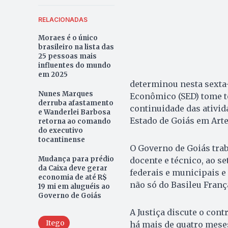
RELACIONADAS
Moraes é o único
brasileiro na lista das
25 pessoas mais
influentes do mundo
em 2025
determinou nesta sexta-
Nunes Marques
Econômico (SED) tome t
derruba afastamento
continuidade das ativid
e Wanderlei Barbosa
Estado de Goiás em Arte
retorna ao comando
do executivo
tocantinense
O Governo de Goiás trab
Mudança para prédio
docente e técnico, ao s
da Caixa deve gerar
federais e municipais e
economia de até R$
não só do Basileu Franç
19 mi em aluguéis ao
Governo de Goiás
A Justiça discute o con
Itego
há mais de quatro mese