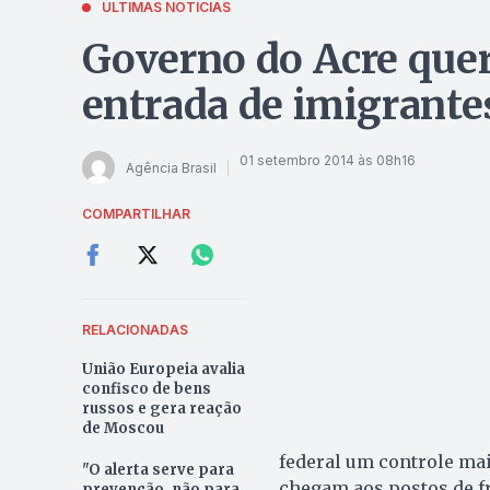
ÚLTIMAS NOTÍCIAS
Governo do Acre quer
entrada de imigrante
01 setembro 2014 às 08h16
Agência Brasil
COMPARTILHAR
RELACIONADAS
União Europeia avalia
confisco de bens
russos e gera reação
de Moscou
federal um controle mai
"O alerta serve para
chegam aos postos de fr
prevenção, não para