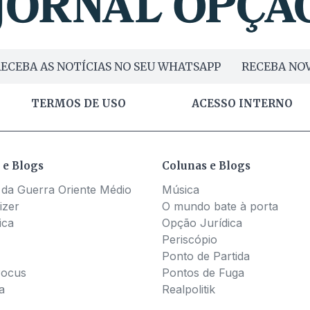
ECEBA AS NOTÍCIAS NO SEU WHATSAPP
RECEBA NOV
TERMOS DE USO
ACESSO INTERNO
 e Blogs
Colunas e Blogs
 da Guerra Oriente Médio
Música
izer
O mundo bate à porta
ica
Opção Jurídica
Periscópio
Ponto de Partida
Pocus
Pontos de Fuga
a
Realpolitik