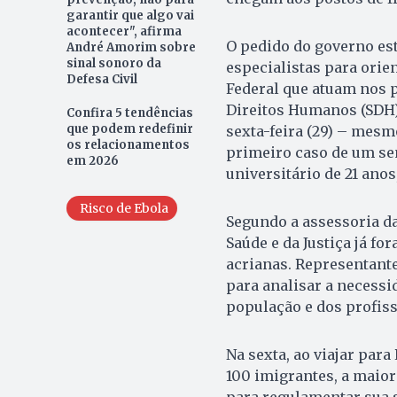
garantir que algo vai
acontecer", afirma
O pedido do governo est
André Amorim sobre
sinal sonoro da
especialistas para orien
Defesa Civil
Federal que atuam nos po
Direitos Humanos (SDH) 
Confira 5 tendências
que podem redefinir
sexta-feira (29) – mes
os relacionamentos
primeiro caso de um sen
em 2026
universitário de 21 anos
Risco de Ebola
Segundo a assessoria da
Saúde e da Justiça já f
acrianas. Representant
para analisar a necessi
população e dos profiss
Na sexta, ao viajar para
100 imigrantes, a maior