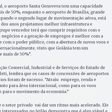
l, o aeroporto Santa Genoveva tem uma capacidade
s de 50%, enquanto o aeroporto de Brasília, grande
cupando o segundo lugar de movimentação aérea, está
 dos anos projetamos melhor infraestrutura e
grupo vencedor terá que cumprir requisitos com o
s negócios e a geração de empregos é melhor com a
ue com o poder público, com a abertura de novos voos e
ternacionalmente, visto que Goiânia tem um
e mais de 50%”.
ção Comercial, Industrial e de Serviços do Estado de
ileti, lembra que os casos de concessões de aeroportos
nos foram de sucesso. “Atraiu emprego, renda e
nto para área internacional, como para os voos
o para o movimento da economia.”
e o setor privado vai dar um ritmo mais acelerado. Ele
 interessados no leilão demonstra que é algo viável e