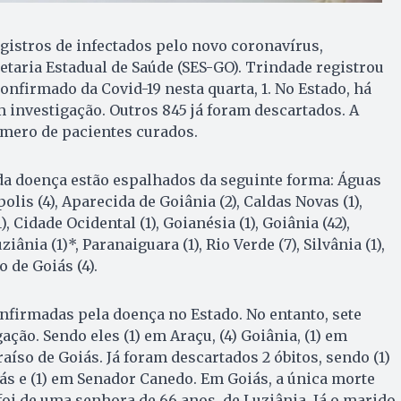
gistros de infectados pelo novo coronavírus,
taria Estadual de Saúde (SES-GO). Trindade registrou
onfirmado da Covid-19 nesta quarta, 1. No Estado, há
m investigação. Outros 845 já foram descartados. A
úmero de pacientes curados.
a doença estão espalhados da seguinte forma: Águas
olis (4), Aparecida de Goiânia (2), Caldas Novas (1),
), Cidade Ocidental (1), Goianésia (1), Goiânia (42),
uziânia (1)*, Paranaiguara (1), Rio Verde (7), Silvânia (1),
o de Goiás (4).
firmadas pela doença no Estado. No entanto, sete
ação. Sendo eles (1) em Araçu, (4) Goiânia, (1) em
aíso de Goiás. Já foram descartados 2 óbitos, sendo (1)
s e (1) em Senador Canedo. Em Goiás, a única morte
foi de uma senhora de 66 anos, de Luziânia. Já o marido