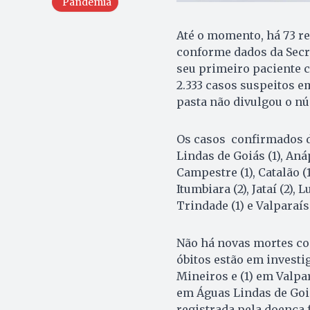
Pandemia
Até o momento, há 73 re
conforme dados da Secre
seu primeiro paciente c
2.333 casos suspeitos e
pasta não divulgou o n
Os casos confirmados d
Lindas de Goiás (1), Anáp
Campestre (1), Catalão (1
Itumbiara (2), Jataí (2), L
Trindade (1) e Valparaís
Não há novas mortes con
óbitos estão em investig
Mineiros e (1) em Valpar
em Águas Lindas de Goiá
registrada pela doença 