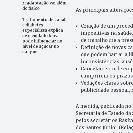
readaptação vai além
do físico
As principais alteraçõe
Tratamento de canal
e diabetes:
Criação de um proced
especialista explica
impositivas na saúde
se o cuidado bucal
de trabalho até a pre
pode influenciar no
nível de açúcar no
Definição de novas c
sangue
que podem barrar a li
inconsistências, ausên
Cancelamento de empe
cumprirem os prazos 
Vedações claras sobre
publicidade pessoal, 
A medida, publicada no D
Secretaria de Estado da
pelos secretários Rasív
dos Santos Júnior (Rela