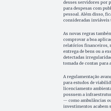
desses servidores por 
para despesas com publ
pessoal. Além disso, fi
consideradas inviáveis
As novas regras também
comprovar a boa aplicaç
relatórios financeiros,
entrega de bens ou a ex
detectadas irregularid
tomada de contas para 
A regulamentação avanç
para estudos de viabilid
licenciamento ambienta
possuem a infraestrutu
— como ambulâncias ou 
investimentos acabem s