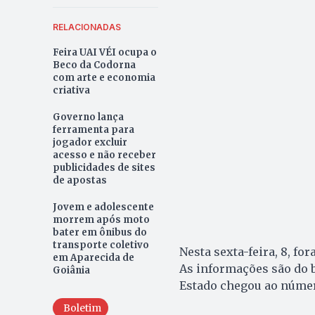
RELACIONADAS
Feira UAI VÉI ocupa o
Beco da Codorna
com arte e economia
criativa
Governo lança
ferramenta para
jogador excluir
acesso e não receber
publicidades de sites
de apostas
Jovem e adolescente
morrem após moto
bater em ônibus do
transporte coletivo
Nesta sexta-feira, 8, fo
em Aparecida de
As informações são do b
Goiânia
Estado chegou ao número
Boletim