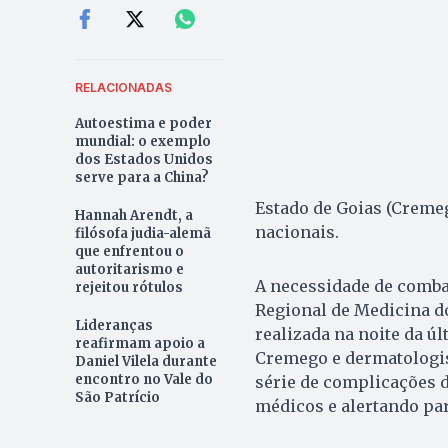
RELACIONADAS
Autoestima e poder
mundial: o exemplo
dos Estados Unidos
serve para a China?
Estado de Goias (Creme
Hannah Arendt, a
nacionais.
filósofa judia-alemã
que enfrentou o
autoritarismo e
A necessidade de combat
rejeitou rótulos
Regional de Medicina d
Lideranças
realizada na noite da úl
reafirmam apoio a
Cremego e dermatologis
Daniel Vilela durante
encontro no Vale do
série de complicações 
São Patrício
médicos e alertando pa