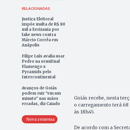
RELACIONADAS
Justiça Eleitoral
impõe multa de R$ 80
mil a Eerizania por
fake news contra
Márcio Corrêa em
Anápolis
Filipe Luís avalia usar
Pedro na semifinal
Flamengo x
Pyramids pelo
Intercontinental
Avanços de Goiás
podem ruir “em um
Goiás recebe, nesta ter
minuto” nas mãos
erradas, diz Caiado
o carregamento terá 68 
às 18h45.
Nova remessa
De acordo com a Secreta