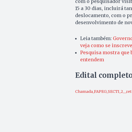
com o pesquisador visi
15 a 30 dias, incluirá t
deslocamento, com o pro
desenvolvimento de nov
Leia também:
Governo
veja como se inscrev
Pesquisa mostra que b
entendem
Edital complet
Chamada_FAPEG_SECTI_2__reti