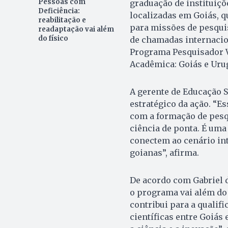
Pessoas com
graduação de instituiçõ
Deficiência:
localizadas em Goiás, 
reabilitação e
para missões de pesquis
readaptação vai além
do físico
de chamadas internacio
Programa Pesquisador V
Acadêmica: Goiás e Uru
A gerente de Educação Su
estratégico da ação. “E
com a formação de pesq
ciência de ponta. É um
conectem ao cenário in
goianas”, afirma.
De acordo com Gabriel d
o programa vai além do 
contribui para a qualif
científicas entre Goiás