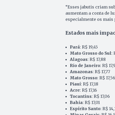
“Esses jabutis criam su
aumentam a conta de luz
especialmente os mais 
Estados mais impac
Pará
: R$ 19,45
Mato Grosso do Sul
:
Alagoas
: R$ 17,88
Rio de Janeiro
: R$ 17,
Amazonas
: R$ 17,77
Mato Grosso
: R$ 17,5
Piauí
: R$ 17,18
Acre
: R$ 17,16
Tocantins
: R$ 17,06
Bahia
: R$ 17,01
Espírito Santo
: R$ 14,
Minas Gerais
: R$ 16,