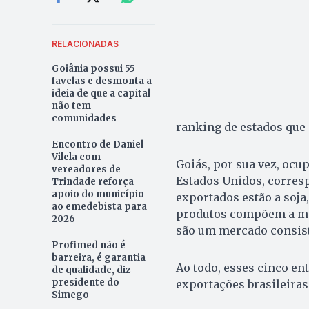
RELACIONADAS
Goiânia possui 55
favelas e desmonta a
ideia de que a capital
não tem
comunidades
ranking de estados que
Encontro de Daniel
Vilela com
Goiás, por sua vez, ocu
vereadores de
Estados Unidos, corresp
Trindade reforça
apoio do município
exportados estão a soja,
ao emedebista para
produtos compõem a mai
2026
são um mercado consiste
Profimed não é
barreira, é garantia
Ao todo, esses cinco e
de qualidade, diz
presidente do
exportações brasileiras
Simego