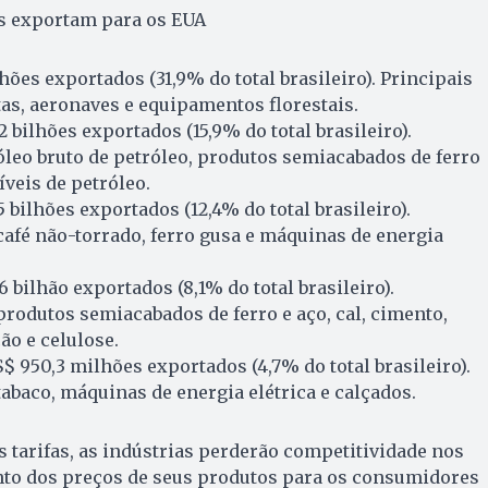
is exportam para os EUA
lhões exportados (31,9% do total brasileiro). Principais
tas, aeronaves e equipamentos florestais.
,2 bilhões exportados (15,9% do total brasileiro).
óleo bruto de petróleo, produtos semiacabados de ferro
íveis de petróleo.
5 bilhões exportados (12,4% do total brasileiro).
café não-torrado, ferro gusa e máquinas de energia
,6 bilhão exportados (8,1% do total brasileiro).
produtos semiacabados de ferro e aço, cal, cimento,
ão e celulose.
S$ 950,3 milhões exportados (4,7% do total brasileiro).
tabaco, máquinas de energia elétrica e calçados.
tarifas, as indústrias perderão competitividade nos
to dos preços de seus produtos para os consumidores