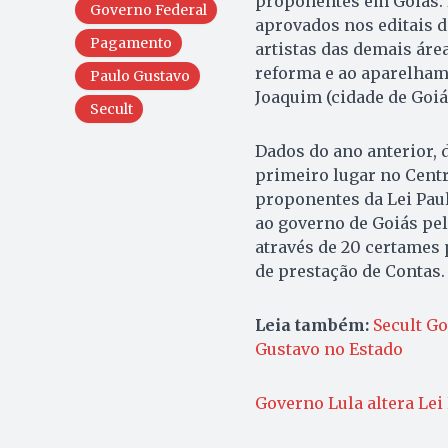
proponentes em Goiás. D
Governo Federal
aprovados nos editais d
Pagamento
artistas das demais áre
reforma e ao aparelhame
Paulo Gustavo
Joaquim (cidade de Goiá
Secult
Dados do ano anterior,
primeiro lugar no Centr
proponentes da Lei Paul
ao governo de Goiás pel
através de 20 certames p
de prestação de Contas
Leia também:
Secult Go
Gustavo no Estado
Governo Lula altera Le