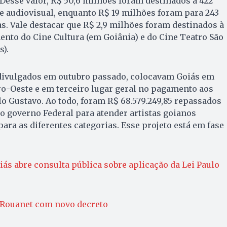
esse valor, R$ 50,6 milhões foram destinados a 422
e audiovisual, enquanto R$ 19 milhões foram para 243
as. Vale destacar que R$ 2,9 milhões foram destinados à
nto do Cine Cultura (em Goiânia) e do Cine Teatro São
s).
 divulgados em outubro passado, colocavam Goiás em
o-Oeste e em terceiro lugar geral no pagamento aos
o Gustavo. Ao todo, foram R$ 68.579.249,85 repassados
o governo Federal para atender artistas goianos
ara as diferentes categorias. Esse projeto está em fase
.
iás abre consulta pública sobre aplicação da Lei Paulo
i Rouanet com novo decreto