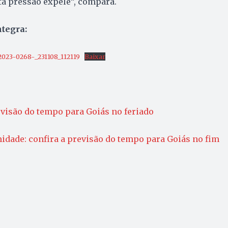
ta pressão expele”, compara.
ntegra:
023-0268-_231108_112119
Baixar
revisão do tempo para Goiás no feriado
idade: confira a previsão do tempo para Goiás no fim