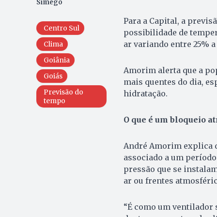
Simego
Para a Capital, a previ
Centro Sul
possibilidade de temper
ar variando entre 25% a
Clima
Goiânia
Amorim alerta que a pop
Goiás
mais quentes do dia, esp
Previsão do
hidratação.
tempo
O que é um bloqueio a
André Amorim explica q
associado a um período 
pressão que se instala
ar ou frentes atmosféri
“É como um ventilador s