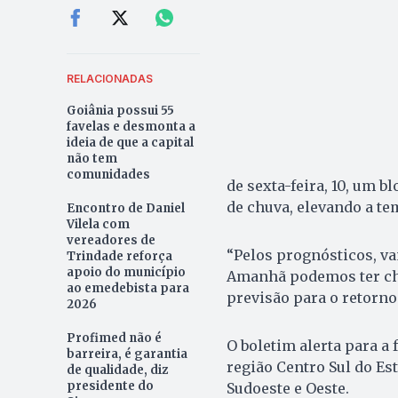
RELACIONADAS
Goiânia possui 55
favelas e desmonta a
ideia de que a capital
não tem
comunidades
de sexta-feira, 10, um 
de chuva, elevando a te
Encontro de Daniel
Vilela com
vereadores de
“Pelos prognósticos, v
Trindade reforça
apoio do município
Amanhã podemos ter chu
ao emedebista para
previsão para o retorno 
2026
Profimed não é
O boletim alerta para a
barreira, é garantia
região Centro Sul do Es
de qualidade, diz
presidente do
Sudoeste e Oeste.