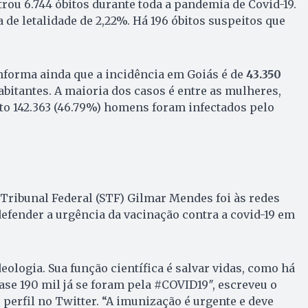
trou 6.744 óbitos durante toda a pandemia de Covid-19.
 de letalidade de 2,22%. Há 196 óbitos suspeitos que
informa ainda que a incidência em Goiás é de
43.350
abitantes. A maioria dos casos é entre as mulheres,
nto 142.363 (46.79%) homens foram infectados pelo
Tribunal Federal (STF) Gilmar Mendes foi às redes
 defender a urgência da vacinação contra a covid-19 em
ologia. Sua função científica é salvar vidas, como há
ase 190 mil já se foram pela #COVID19″, escreveu o
 perfil no Twitter. “A imunização é urgente e deve