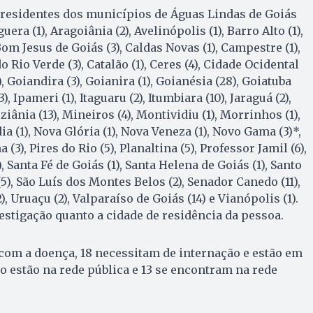
 residentes dos municípios de Águas Lindas de Goiás
uera (1), Aragoiânia (2), Avelinópolis (1), Barro Alto (1),
Bom Jesus de Goiás (3), Caldas Novas (1), Campestre (1),
 Rio Verde (3), Catalão (1), Ceres (4), Cidade Ocidental
), Goiandira (3), Goianira (1), Goianésia (28), Goiatuba
), Ipameri (1), Itaguaru (2), Itumbiara (10), Jaraguá (2),
Luziânia (13), Mineiros (4), Montividiu (1), Morrinhos (1),
a (1), Nova Glória (1), Nova Veneza (1), Novo Gama (3)*,
(3), Pires do Rio (5), Planaltina (5), Professor Jamil (6),
), Santa Fé de Goiás (1), Santa Helena de Goiás (1), Santo
), São Luís dos Montes Belos (2), Senador Canedo (11),
2), Uruaçu (2), Valparaíso de Goiás (14) e Vianópolis (1).
vestigação quanto a cidade de residência da pessoa.
com a doença, 18 necessitam de internação e estão em
o estão na rede pública e 13 se encontram na rede