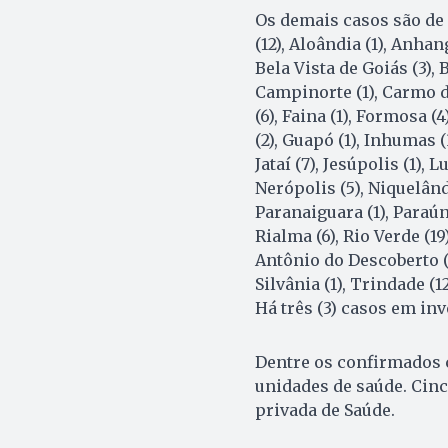
Os demais casos são de
(12), Aloândia (1), Anhang
Bela Vista de Goiás (3), 
Campinorte (1), Carmo do
(6), Faina (1), Formosa (4
(2), Guapó (1), Inhumas (3
Jataí (7), Jesúpolis (1), 
Nerópolis (5), Niquelândi
Paranaiguara (1), Paraúna 
Rialma (6), Rio Verde (19
Antônio do Descoberto (5
Silvânia (1), Trindade (1
Há três (3) casos em in
Dentre os confirmados 
unidades de saúde. Cinc
privada de Saúde.