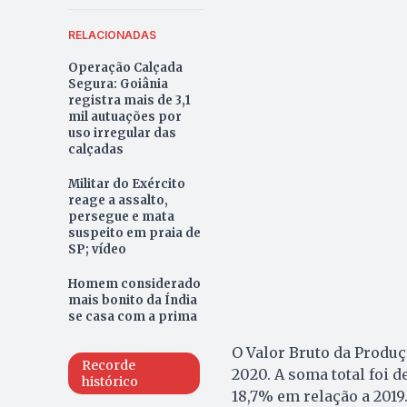
RELACIONADAS
Operação Calçada
Segura: Goiânia
registra mais de 3,1
mil autuações por
uso irregular das
calçadas
Militar do Exército
reage a assalto,
persegue e mata
suspeito em praia de
SP; vídeo
Homem considerado
mais bonito da Índia
se casa com a prima
O Valor Bruto da Produç
Recorde
2020. A soma total foi 
histórico
18,7% em relação a 2019.