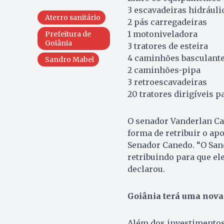
3 escavadeiras hidráuli
Aterro sanitário
2 pás carregadeiras
1 motoniveladora
Prefeitura de
Goiânia
3 tratores de esteira
4 caminhões basculant
Sandro Mabel
2 caminhões-pipa
3 retroescavadeiras
20 tratores dirigíveis 
O senador Vanderlan Ca
forma de retribuir o ap
Senador Canedo. “O Sand
retribuindo para que el
declarou.
Goiânia terá uma nova
Além dos investimentos