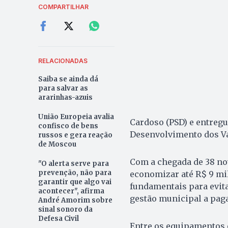
COMPARTILHAR
RELACIONADAS
Saiba se ainda dá
para salvar as
ararinhas-azuis
União Europeia avalia
Cardoso (PSD) e entreg
confisco de bens
Desenvolvimento dos Val
russos e gera reação
de Moscou
Com a chegada de 38 nov
"O alerta serve para
prevenção, não para
economizar até R$ 9 mi
garantir que algo vai
fundamentais para evita
acontecer", afirma
gestão municipal a paga
André Amorim sobre
sinal sonoro da
Defesa Civil
Entre os equipamentos 