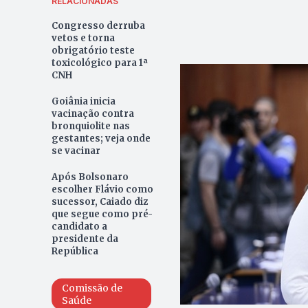
RELACIONADAS
Congresso derruba
vetos e torna
obrigatório teste
toxicológico para 1ª
CNH
Goiânia inicia
vacinação contra
bronquiolite nas
gestantes; veja onde
se vacinar
Após Bolsonaro
escolher Flávio como
sucessor, Caiado diz
que segue como pré-
candidato a
presidente da
República
Comissão de
Saúde