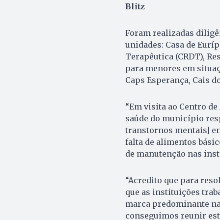
Blitz
Foram realizadas diligê
unidades: Casa de Euríp
Terapêutica (CRDT), Res
para menores em situaç
Caps Esperança, Cais d
“Em visita ao Centro de
saúde do município res
transtornos mentais] e
falta de alimentos básic
de manutenção nas insta
“Acredito que para res
que as instituições tra
marca predominante na m
conseguimos reunir est