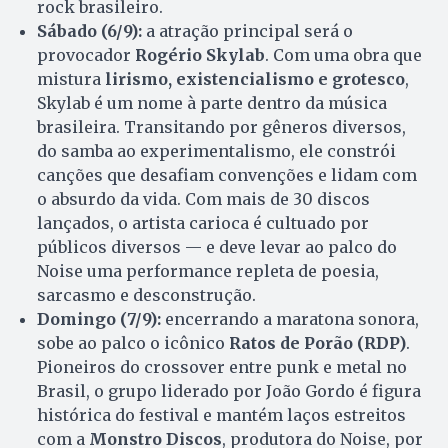
rock brasileiro.
Sábado (6/9):
a atração principal será o
provocador
Rogério Skylab
. Com uma obra que
mistura
lirismo, existencialismo e grotesco
,
Skylab é um nome à parte dentro da música
brasileira. Transitando por gêneros diversos,
do samba ao experimentalismo, ele constrói
canções que desafiam convenções e lidam com
o absurdo da vida. Com mais de 30 discos
lançados, o artista carioca é cultuado por
públicos diversos — e deve levar ao palco do
Noise uma performance repleta de poesia,
sarcasmo e desconstrução.
Domingo (7/9):
encerrando a maratona sonora,
sobe ao palco o icônico
Ratos de Porão (RDP)
.
Pioneiros do crossover entre punk e metal no
Brasil, o grupo liderado por João Gordo é figura
histórica do festival e mantém laços estreitos
com a
Monstro Discos
, produtora do Noise, por