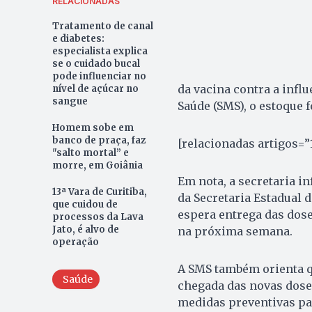
RELACIONADAS
Tratamento de canal
e diabetes:
especialista explica
se o cuidado bucal
pode influenciar no
da vacina contra a infl
nível de açúcar no
sangue
Saúde (SMS), o estoque fo
Homem sobe em
banco de praça, faz
[relacionadas artigos=”
"salto mortal” e
morre, em Goiânia
Em nota, a secretaria 
13ª Vara de Curitiba,
da Secretaria Estadual d
que cuidou de
espera entrega das dose
processos da Lava
Jato, é alvo de
na próxima semana.
operação
A SMS também orienta q
Saúde
chegada das novas dose
medidas preventivas pa