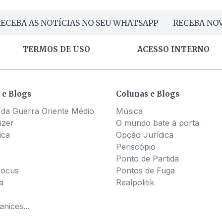
ECEBA AS NOTÍCIAS NO SEU WHATSAPP
RECEBA NOV
TERMOS DE USO
ACESSO INTERNO
 e Blogs
Colunas e Blogs
 da Guerra Oriente Médio
Música
izer
O mundo bate à porta
ica
Opção Jurídica
Periscópio
Ponto de Partida
Pocus
Pontos de Fuga
a
Realpolitik
nices...