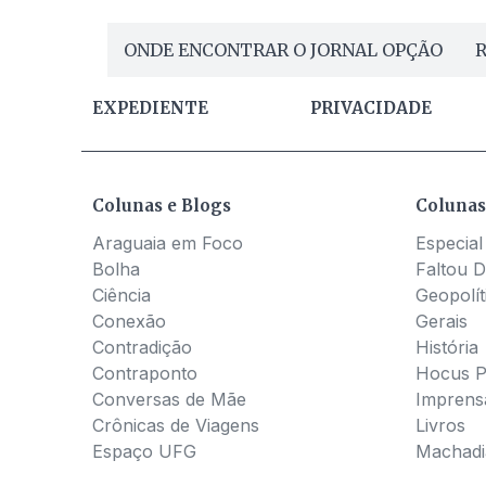
ONDE ENCONTRAR O JORNAL OPÇÃO
R
EXPEDIENTE
PRIVACIDADE
Colunas e Blogs
Colunas
Araguaia em Foco
Especial
Bolha
Faltou D
Ciência
Geopolít
Conexão
Gerais
Contradição
História
Contraponto
Hocus 
Conversas de Mãe
Imprens
Crônicas de Viagens
Livros
Espaço UFG
Machadia