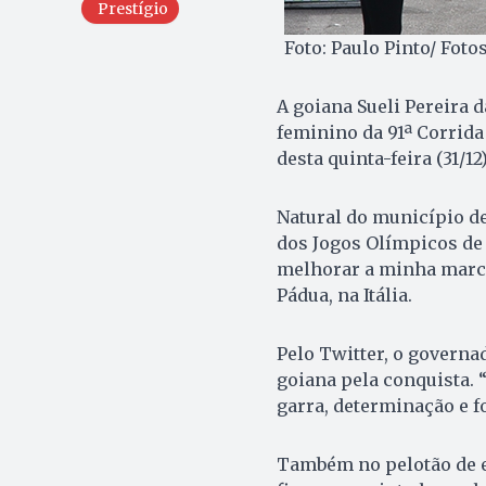
Prestígio
Foto: Paulo Pinto/ Foto
A goiana Sueli Pereira d
feminino da 91ª Corrida
desta quinta-feira (31/1
Natural do município d
dos Jogos Olímpicos de 2
melhorar a minha marca
Pádua, na Itália.
Pelo Twitter, o governa
goiana pela conquista.
garra, determinação e fo
Também no pelotão de el