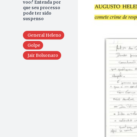
voo? Entenda por
que seu processo
pode ter sido
suspenso
General Heleno
Golpe
Jair Bolsonaro