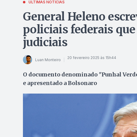
ÚLTIMAS NOTÍCIAS
General Heleno escre
policiais federais q
judiciais
20 fevereiro 2025 às 15h44
Luan Monteiro
O documento denominado "Punhal Verde e
e apresentado a Bolsonaro