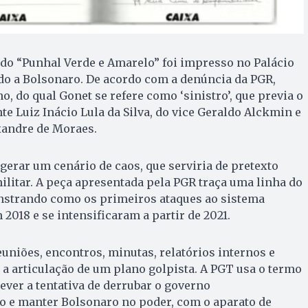
 “Punhal Verde e Amarelo” foi impresso no Palácio
do a Bolsonaro. De acordo com a denúncia da PGR,
, do qual Gonet se refere como ‘sinistro’, que previa o
te Luiz Inácio Lula da Silva, do vice Geraldo Alckmin e
xandre de Moraes.
 gerar um cenário de caos, que serviria de pretexto
litar. A peça apresentada pela PGR traça uma linha do
strando como os primeiros ataques ao sistema
2018 e se intensificaram a partir de 2021.
niões, encontros, minutas, relatórios internos e
a articulação de um plano golpista. A PGT usa o termo
ever a tentativa de derrubar o governo
o e manter Bolsonaro no poder, com o aparato de