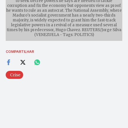
to seek decree powers he says are needed to tackle
corruption and fix the economy but opponents view as proof
he wants to rule as an autocrat. The National Assembly, where
Maduro's socialist government has a nearly two-thirds
majority, is widely expected to grant him the fast-track
legislative powers in a revival of a measure used several
times by his predecessor, Hugo Chavez. REUTERS/Jorge Silva
(VENEZUELA - Tags: POLITICS)
COMPARTILHAR
Crise