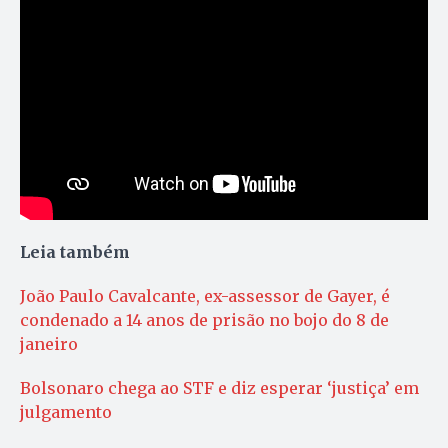
Leia também
João Paulo Cavalcante, ex-assessor de Gayer, é
condenado a 14 anos de prisão no bojo do 8 de
janeiro
Bolsonaro chega ao STF e diz esperar ‘justiça’ em
julgamento