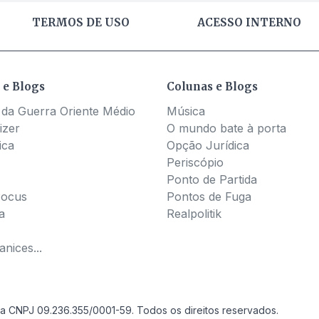
TERMOS DE USO
ACESSO INTERNO
 e Blogs
Colunas e Blogs
 da Guerra Oriente Médio
Música
izer
O mundo bate à porta
ica
Opção Jurídica
Periscópio
Ponto de Partida
Pocus
Pontos de Fuga
a
Realpolitik
nices...
a CNPJ 09.236.355/0001-59. Todos os direitos reservados.