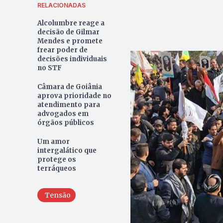
RELACIONADAS
Alcolumbre reage a
decisão de Gilmar
Mendes e promete
frear poder de
decisões individuais
no STF
Câmara de Goiânia
aprova prioridade no
atendimento para
advogados em
órgãos públicos
Um amor
intergalático que
protege os
terráqueos
Tensão