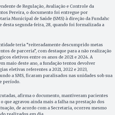
ndente de Regulação, Avaliação e Controle da
antos Pereira, o documento foi entregue por
taria Municipal de Saúde (SMS) à direção da Fundahc
e desta segunda-feira, 28, quando foi formalizada a
.
entidade teria “reiteradamente descumprido metas
tos de parceria”, com destaque para a não realização
icos eletivos entre os anos de 2021 e 2024. A
, em maio deste ano, a fundação tentou devolver
ias eletivas referentes a 2021, 2022 e 2023,
undo a SMS, ficaram paralisados nas unidades sob sua
e período.
ecutadas, afirma o documento, mantiveram pacientes
, o que agravou ainda mais a falha na prestação dos
ituação, de acordo com a Secretaria, ocorreu mesmo
o realizados em dia.