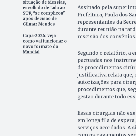
situação de Messias,
Assinado pela superinte
escolhido de Lula ao
STF, "se complicou"
Prefeitura, Paula dos S
após decisão de
representantes da Secre
Gilmar Mendes
durante reunião na tard
Copa-2026: veja
rescisão dos convênios
como vai funcionar o
novo formato do
Mundial
Segundo o relatório, a 
pactuadas nos instrumen
de procedimentos cirúrg
justificativa relata que
autorizações para cirurg
procedimentos que, seg
gestão durante todo ess
Essas cirurgias não ex
em longa fila de espera
serviços acordados. A s
com os pagamentos send